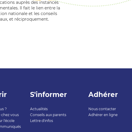
cations auprès des instances
ntales. Il fait le lien entre la
ion nationale et les conseils
caux, et réciproquement.
ir
S'informer
Adhérer
us ?
Actualités
Nous contacter
 chez vous
Conseils aux parents
Adhérer en ligne
r l'école
Lettre d'infos
communiqués