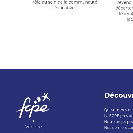
rôle au sein de la communauté
revendi
éducative.
départeme
fédérat
lo
Découvr
Qui sommes no
La FCPE près de
Notre projet pou
Vendée
Nos derniers 