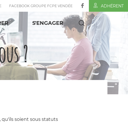
ADHÉRENT
E
FACEBOOK GROUPE FCPE VENDÉE
RER
S'ENGAGER
us ?
u'ils soient sous statuts