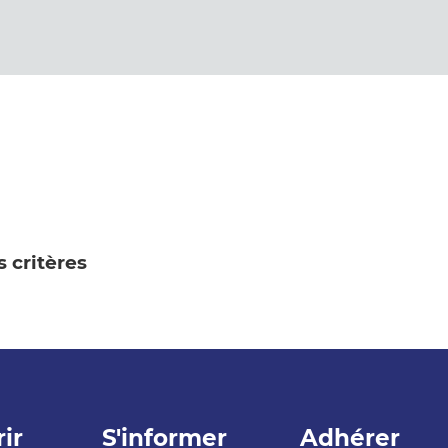
 critères
ir
S'informer
Adhérer